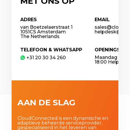
MET ONS OP
ADRES
EMAIL
van Boetzelaerstraat 1
sales@cloudco
1051CS Amsterdam
helpdesk@clou
The Netherlands
TELEFOON & WHATSAPP
OPENINGSTIJ
Maandag – Vrij
​+31 20 30 34 260
18:00 Helpdesk
AAN DE SLAG
CloudConnected is een dynamische en
adaptieve beheerde serviceprovider,
gespecialiseerd in het leveren van