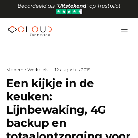
Beoordeeld als “
Uitstekend
” op Trustpilot
Toolbar openen
Moderne Werkplek
·
12 augustus 2019
Een kijkje in de
keuken:
Lijnbewaking, 4G
backup en
totaalontzorging voor