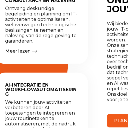
CONSULTANCY EN NALEVING
JOU
Ontvang deskundige
begeleiding en planning om IT-
activiteiten te optimaliseren,
Wij biede
weloverwogen technologische
jouw IT-
beslissingen te nemen en
activitei
naleving van de regelgeving te
worden.
garanderen.
Onze ser
strategie
Meer lezen
technisch
over tech
bedrijf o
dat techn
soepel v
en AI wa
AI-INTEGRATIE EN
repetitie
WORKFLOWAUTOMATISERIN
G
Ons doel 
voor je t
We kunnen jouw activiteiten
verbeteren door AI-
toepassingen te integreren en
jouw routinetaken te
PLAN
automatiseren, met de nadruk