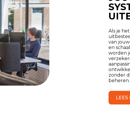
SYS
UIT
Als je he
uitbeste
van jouw
en schaa
worden jo
verzeker
aanpassi
ontwikkel
zonder da
beheren.
LEES