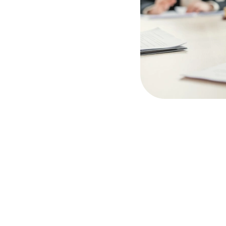
de
viteiten
men,
io van
rt