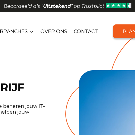
Beoordeeld als “
Uitstekend
” op Trustpilot
BRANCHES
OVER ONS
CONTACT
PLA
RIJF
e beheren jouw IT-
 helpen jouw