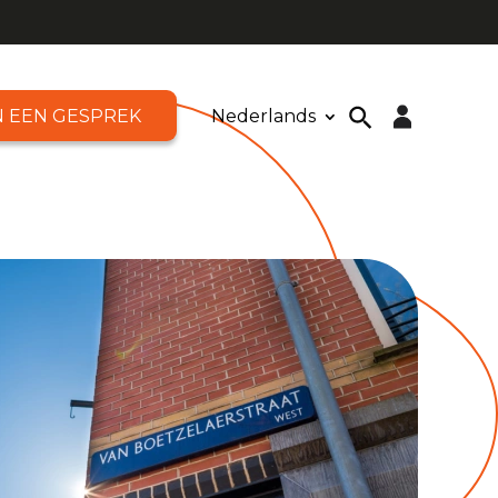
N EEN GESPREK
Nederlands
Toolbar openen
Zoek
naar:
Zoekknop