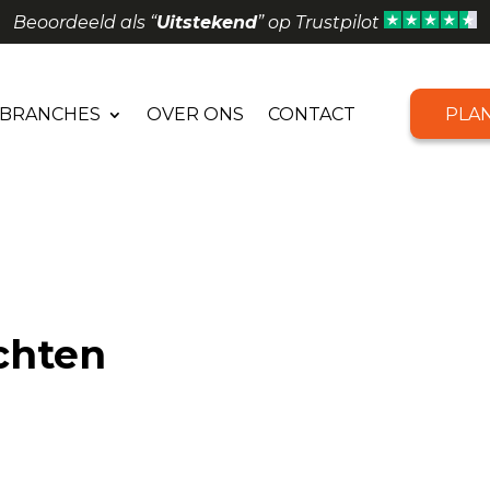
Beoordeeld als “
Uitstekend
” op Trustpilot
BRANCHES
OVER ONS
CONTACT
PLA
chten