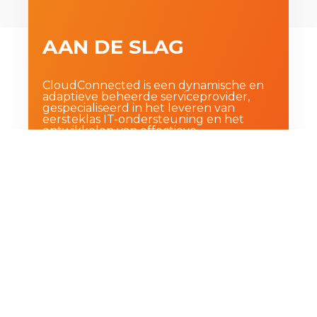
AAN DE SLAG
CloudConnected is een dynamische en
adaptieve beheerde serviceprovider,
gespecialiseerd in het leveren van
eersteklas IT-ondersteuning en het
ontwikkelen van effectieve
technologiestrategieën voor kleine en
middelgrote bedrijven.
BOEK EEN GRATIS
STRATEGIEGESPREK
Privacybeleid
|
Gebruiksvoorwaarden
|
Over
ons
|
Blog
|
Contact