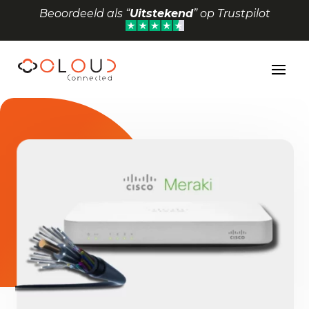
Beoordeeld als “
Uitstekend
” op Trustpilot
Toolbar openen