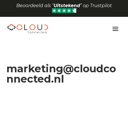
Beoordeeld als “
Uitstekend
” op Trustpilot
Toolbar openen
marketing@cloudco
nnected.nl