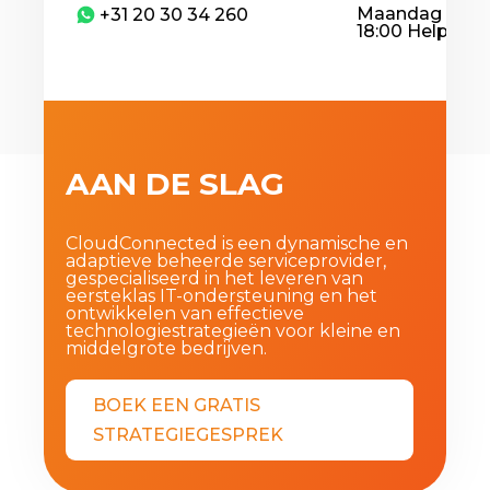
Maandag – Vrij
​+31 20 30 34 260
18:00 Helpdesk
AAN DE SLAG
CloudConnected is een dynamische en
adaptieve beheerde serviceprovider,
gespecialiseerd in het leveren van
eersteklas IT-ondersteuning en het
ontwikkelen van effectieve
technologiestrategieën voor kleine en
middelgrote bedrijven.
BOEK EEN GRATIS
STRATEGIEGESPREK