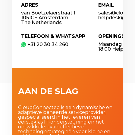
ADRES
EMAIL
van Boetzelaerstraat 1
sales@cloudco
1051CS Amsterdam
helpdesk@clou
The Netherlands
TELEFOON & WHATSAPP
OPENINGSTIJ
Maandag – Vrij
​+31 20 30 34 260
18:00 Helpdesk
AAN DE SLAG
CloudConnected is een dynamische en
adaptieve beheerde serviceprovider,
gespecialiseerd in het leveren van
eersteklas IT-ondersteuning en het
ontwikkelen van effectieve
technologiestrategieën voor kleine en